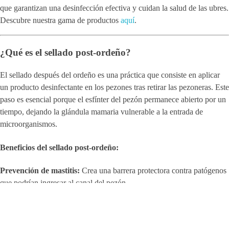
que garantizan una desinfección efectiva y cuidan la salud de las ubres.
Descubre nuestra gama de productos
aquí
.
¿Qué es el sellado post-ordeño?
El sellado después del ordeño es una práctica que consiste en aplicar
un producto desinfectante en los pezones tras retirar las pezoneras. Este
paso es esencial porque el esfínter del pezón permanece abierto por un
tiempo, dejando la glándula mamaria vulnerable a la entrada de
microorganismos.
Beneficios del sellado post-ordeño:
Prevención de mastitis:
Crea una barrera protectora contra patógenos
que podrían ingresar al canal del pezón.
Protección de la piel:
Mantiene la elasticidad y salud de la piel del
pezón, evitando grietas o lesiones.